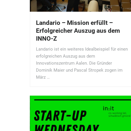
Landario – Mission erfüllt –
Erfolgreicher Auszug aus dem
INNO-Z
Landario ist ein weiteres Idealbeispiel für einen
erfolgreichen Auszug aus dem
Innovationszentrum Aalen. Die Gründer
Dominik Maier und Pascal Stropek zogen im
März …