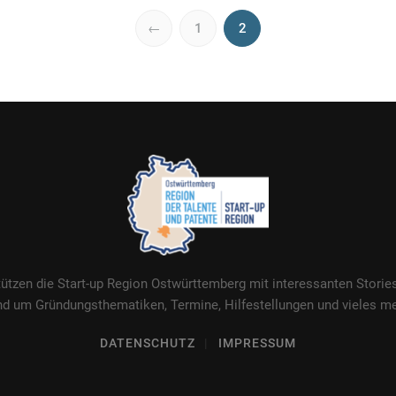
←
1
2
tützen die Start-up Region Ostwürttemberg mit interessanten Stori
nd um Gründungsthematiken, Termine, Hilfestellungen und vieles me
DATENSCHUTZ
IMPRESSUM