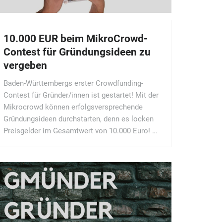
10.000 EUR beim MikroCrowd-
Contest für Gründungsideen zu
vergeben
Baden-Württembergs erster Crowdfunding-
Contest für Gründer/innen ist gestartet! Mit der
Mikrocrowd können erfolgsversprechende
Gründungsideen durchstarten, denn es locken
Preisgelder im Gesamtwert von 10.000 Euro! …