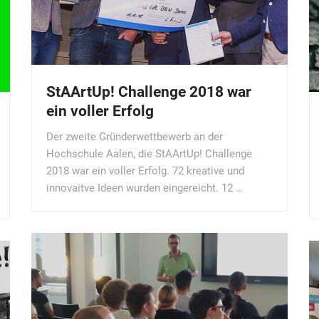
StAArtUp! Challenge 2018 war
ein voller Erfolg
Der zweite Gründerwettbewerb an der
Hochschule Aalen, die StAArtUp! Challenge
2018 war ein voller Erfolg. 72 kreative und
innovaitve Ideen wurden eingereicht. 12 …