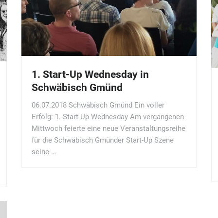
1. Start-Up Wednesday in
Schwäbisch Gmünd
06.07.2018 Schwäbisch Gmünd Ein voller
Erfolg: 1. Start-Up Wednesday Am vergangenen
Mittwoch feierte eine neue Veranstaltungsreihe
für die Schwäbisch Gmünder Start-Up Szene
seine …