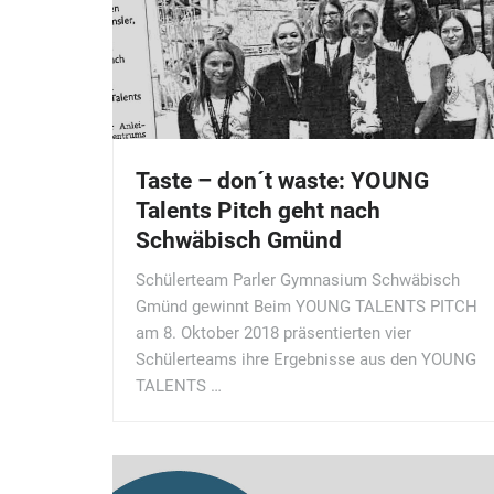
Taste – don´t waste: YOUNG
Talents Pitch geht nach
Schwäbisch Gmünd
Schülerteam Parler Gymnasium Schwäbisch
Gmünd gewinnt Beim YOUNG TALENTS PITCH
am 8. Oktober 2018 präsentierten vier
Schülerteams ihre Ergebnisse aus den YOUNG
TALENTS …