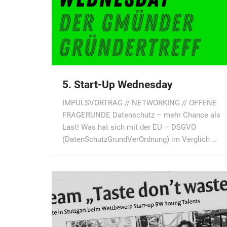
5. Start-Up Wednesday
IMPULSVORTRAG // NETWORKING // OFFENE
FRAGERUNDE Datenschutz – mehr Chance als
Last! Was hat sich mit der EU – DSGVO
(DatenSchutzGrundVerOrdnung) im Verglich …