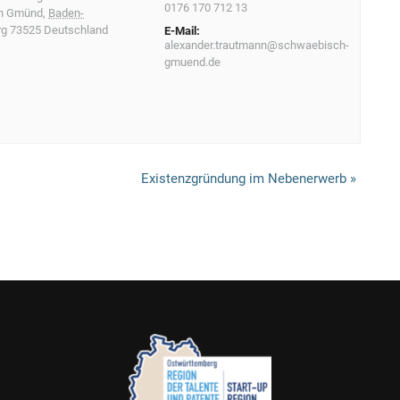
0176 170 712 13
h Gmünd
,
Baden-
rg
73525
Deutschland
E-Mail:
alexander.trautmann@schwaebisch-
gmuend.de
Existenzgründung im Nebenerwerb
»