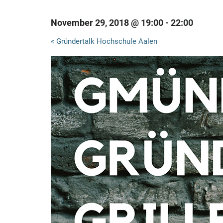
November 29, 2018 @ 19:00
-
22:00
V
«
Gründertalk Hochschule Aalen
e
r
a
n
s
t
a
l
t
u
n