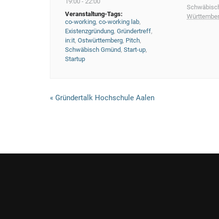
19:00 - 22:00
Schwäbisc
Veranstaltung-Tags:
Württembe
co-working
,
co-working lab
,
Existenzgründung
,
Gründertreff
,
in:it
,
Ostwürttemberg
,
Pitch
,
Schwäbisch Gmünd
,
Start-up
,
Startup
V
«
Gründertalk Hochschule Aalen
e
r
a
n
s
t
a