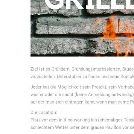
g
N
a
v
i
g
a
t
Ziel ist es Gründern, Gründungsinteressierten, Stude
i
vorzustellen, Unterstützer zu finden und neue Konta
o
Jeder hat die Möglichkeit sein Projekt, sein Vorhab
was er oder sie sucht (keine Anmeldung notwendig).
n
auf der man sich eintragen kann, wenn man gerne P
Die Location:
Platz vor dem in:it co-working lab (ehemaliges Tele
schlechtem Wetter unter dem grauen Pavillon vor dem 