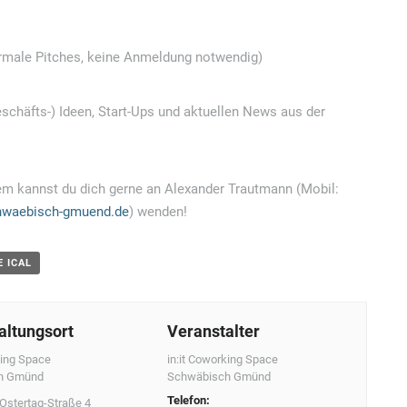
(normale Pitches, keine Anmeldung notwendig)
schäfts-) Ideen, Start-Ups und aktuellen News aus der
hem kannst du dich gerne an Alexander Trautmann (Mobil:
hwaebisch-gmuend.de
) wenden!
E ICAL
altungsort
Veranstalter
king Space
in:it Coworking Space
h Gmünd
Schwäbisch Gmünd
Telefon:
Ostertag-Straße 4