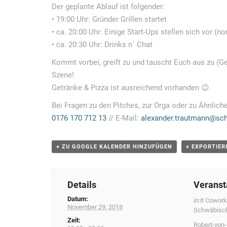
Der geplante Ablauf ist folgender:
• 19:00 Uhr: Gründer Grillen startet
• ca. 20:00 Uhr: Einige Start-Ups stellen sich vor 
• ca. 20:30 Uhr: Drinks n´ Chat
Kommt vorbei, greift zu und tauscht Euch aus zu (Ge
Szene!
Getränke & Pizza ist ausreichend vorhanden 😉
Bei Fragen zu den Pitches, zur Orga oder zu Ähnlic
0176 170 712 13
// E-Mail:
alexander.trautmann@sc
+ ZU GOOGLE KALENDER HINZUFÜGEN
+ EXPORTIER
Details
Veranst
Datum:
in:it Cowor
November 29, 2018
Schwäbisc
Zeit:
Robert-von-