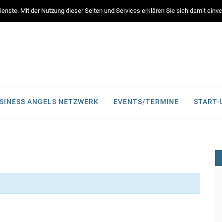
enste. Mit der Nutzung dieser Seiten und Services erklären Sie sich damit ein
SINESS ANGELS NETZWERK
EVENTS/TERMINE
START