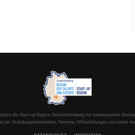
tützen die Start-up Region Ostwürttemberg mit interessanten Stori
nd um Gründungsthematiken, Termine, Hilfestellungen und vieles me