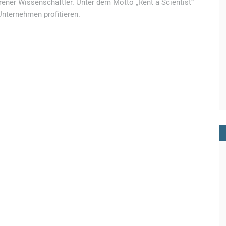
hrener Wissenschaftler. Unter dem Motto „Rent a Scientist“
nternehmen profitieren.