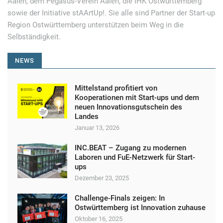
Aalen, dem Pegasus-Verein Aalen, die IHK Ostwürttemberg
sowie der Initiative stAArtUp!. Sie alle sind Partner der Start-up
Region Ostwürttemberg unterstützen beim Weg in die
Selbständigkeit.
NEWS
Mittelstand profitiert von
Kooperationen mit Start-ups und dem
neuen Innovationsgutschein des
Landes
Januar 13, 2026
INC.BEAT – Zugang zu modernen
Laboren und FuE-Netzwerk für Start-
ups
Dezember 23, 2025
Challenge-Finals zeigen: In
Ostwürttemberg ist Innovation zuhause
Oktober 16, 2025