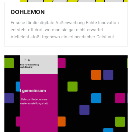
OOHLEMON
Frische für die digitale Außenwerbung Echte Innovation
entsteht oft dort, wo man sie gar nicht erwartet.
Vielleicht stößt irgendwo ein erfinderischer Geist auf …