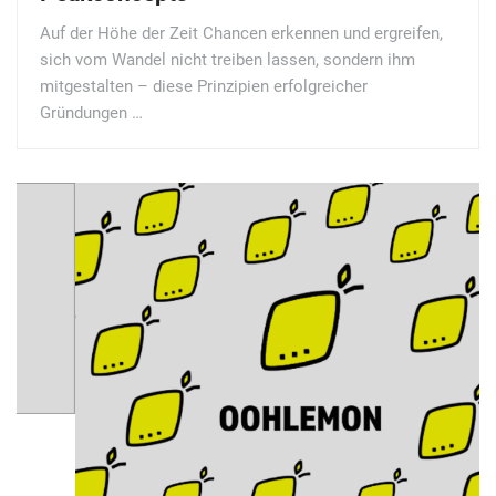
Auf der Höhe der Zeit Chancen erkennen und ergreifen,
sich vom Wandel nicht treiben lassen, sondern ihm
mitgestalten – diese Prinzipien erfolgreicher
Gründungen …