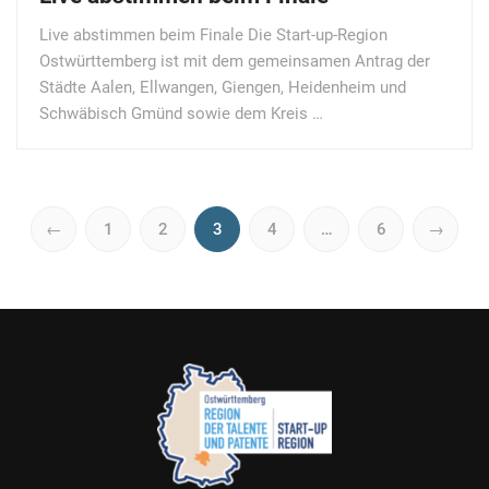
Live abstimmen beim Finale Die Start-up-Region
Ostwürttemberg ist mit dem gemeinsamen Antrag der
Städte Aalen, Ellwangen, Giengen, Heidenheim und
Schwäbisch Gmünd sowie dem Kreis …
←
1
2
3
4
…
6
→