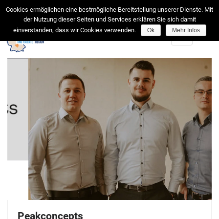
facebook
Cookies ermöglichen eine bestmögliche Bereitstellung unserer Dienste. Mit
der Nutzung dieser Seiten und Services erklären Sie sich damit
einverstanden, dass wir Cookies verwenden.
Ok
Mehr Infos
Toggle
navigation
Peakconcepts