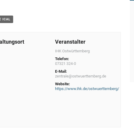
E ICAL
altungsort
Veranstalter
IHK Ostwürttemberg
Telefon:
07321 324-0
E-Mail:
zentrale@ostwuerttemberg.de
Website:
https://www.ihk.de/ostwuerttemberg/