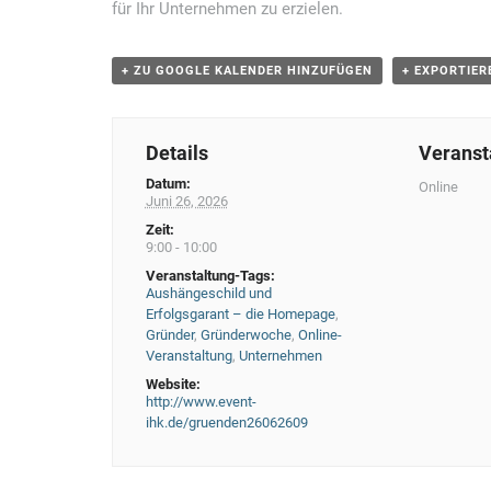
g
für Ihr Unternehmen zu erzielen.
N
+ ZU GOOGLE KALENDER HINZUFÜGEN
+ EXPORTIER
a
v
i
Details
Veranst
g
Datum:
Online
Juni 26, 2026
a
Zeit:
t
9:00 - 10:00
Veranstaltung-Tags:
i
Aushängeschild und
o
Erfolgsgarant – die Homepage
,
Gründer
,
Gründerwoche
,
Online-
n
Veranstaltung
,
Unternehmen
Website:
http://www.event-
ihk.de/gruenden26062609