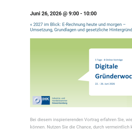
Juni 26, 2026 @ 9:00
-
10:00
V
«
2027 im Blick: E-Rechnung heute und morgen –
Umsetzung, Grundlagen und gesetzliche Hintergrün
e
r
a
n
s
t
a
l
t
u
Bei diesem inspierierenden Vortrag erfahren Sie, w
n
können. Nutzen Sie die Chance, durch vermeintlich