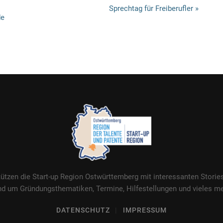
Sprechtag für Freiberufler
»
de
tützen die Start-up Region Ostwürttemberg mit interessanten Stori
nd um Gründungsthematiken, Termine, Hilfestellungen und vieles me
DATENSCHUTZ
IMPRESSUM