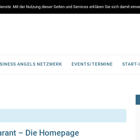
enste. Mit der Nutzung dieser Seiten und Services erklären Sie sich damit ein
SINESS ANGELS NETZWERK
EVENTS/TERMINE
START
arant – Die Homepage