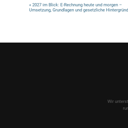
V
«
2027 im Blick: E-Rechnung heute und morgen –
Umsetzung, Grundlagen und gesetzliche Hintergrün
e
r
a
n
s
t
a
l
t
u
Wir unters
n
ru
g
N