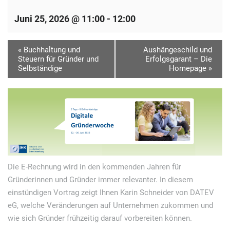
Juni 25, 2026 @ 11:00
-
12:00
V
«
Buchhaltung und
Aushängeschild und
Steuern für Gründer und
Erfolgsgarant – Die
e
Selbständige
Homepage
»
r
a
n
s
t
a
Die E-Rechnung wird in den kommenden Jahren für
l
Gründerinnen und Gründer immer relevanter. In diesem
t
einstündigen Vortrag zeigt Ihnen Karin Schneider von DATEV
u
eG, welche Veränderungen auf Unternehmen zukommen und
wie sich Gründer frühzeitig darauf vorbereiten können.
n