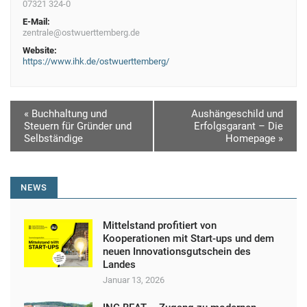
07321 324-0
E-Mail:
zentrale@ostwuerttemberg.de
Website:
https://www.ihk.de/ostwuerttemberg/
V
«
Buchhaltung und
Aushängeschild und
Steuern für Gründer und
Erfolgsgarant – Die
e
Selbständige
Homepage
»
r
a
NEWS
n
s
Mittelstand profitiert von
t
Kooperationen mit Start-ups und dem
neuen Innovationsgutschein des
a
Landes
l
Januar 13, 2026
t