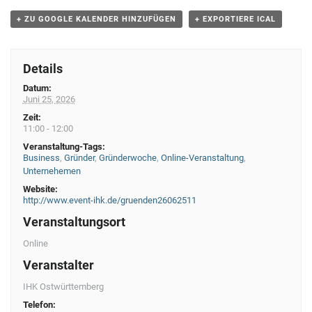
g
+ ZU GOOGLE KALENDER HINZUFÜGEN
+ EXPORTIERE ICAL
N
a
Details
v
Datum:
i
Juni 25, 2026
g
Zeit:
11:00 - 12:00
a
Veranstaltung-Tags:
t
Business
,
Gründer
,
Gründerwoche
,
Online-Veranstaltung
,
Unternehemen
i
Website:
http://www.event-ihk.de/gruenden26062511
o
Veranstaltungsort
n
Online
Veranstalter
IHK Ostwürttemberg
Telefon: