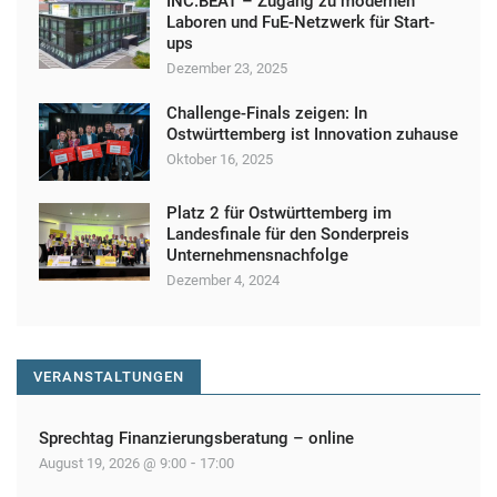
INC.BEAT – Zugang zu modernen
u
Laboren und FuE-Netzwerk für Start-
ups
n
Dezember 23, 2025
g
Challenge-Finals zeigen: In
N
Ostwürttemberg ist Innovation zuhause
a
Oktober 16, 2025
v
Platz 2 für Ostwürttemberg im
i
Landesfinale für den Sonderpreis
Unternehmensnachfolge
g
Dezember 4, 2024
a
t
i
VERANSTALTUNGEN
o
n
Sprechtag Finanzierungsberatung – online
-
August 19, 2026 @ 9:00
17:00