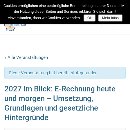
facebook
Cookies ermöglichen eine bestmögliche Bereitstellung unserer Dienste. Mit
der Nutzung dieser Seiten und Services erklären Sie sich damit
einverstanden, dass wir Cookies verwenden.
Ok
Mehr Infos
Toggle
navigation
« Alle Veranstaltungen
Diese Veranstaltung hat bereits stattgefunden.
2027 im Blick: E-Rechnung heute
und morgen – Umsetzung,
Grundlagen und gesetzliche
Hintergründe