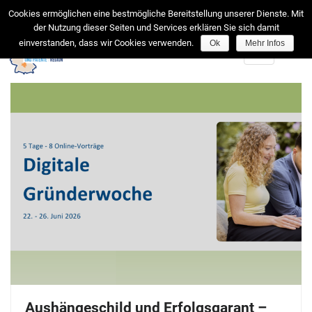
facebook
Cookies ermöglichen eine bestmögliche Bereitstellung unserer Dienste. Mit
der Nutzung dieser Seiten und Services erklären Sie sich damit
einverstanden, dass wir Cookies verwenden.
Ok
Mehr Infos
Toggle
navigation
Aushängeschild und Erfolgsgarant –