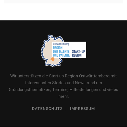
Wir unterstützen die Start-up Region Ostwürttemberg mit
interessanten Stories und News rund um
Gründungsthematiken, Termine, Hilfestellungen und vieles
mehr.
DATENSCHUTZ
IMPRESSUM