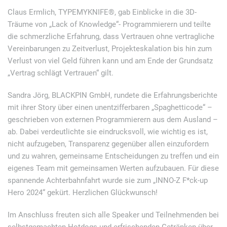
Claus Ermlich, TYPEMYKNIFE®, gab Einblicke in die 3D-
Träume von „Lack of Knowledge“- Programmierern und teilte
die schmerzliche Erfahrung, dass Vertrauen ohne vertragliche
Vereinbarungen zu Zeitverlust, Projekteskalation bis hin zum
Verlust von viel Geld führen kann und am Ende der Grundsatz
„Vertrag schlägt Vertrauen“ gilt.
Sandra Jörg, BLACKPIN GmbH, rundete die Erfahrungsberichte
mit ihrer Story über einen unentzifferbaren „Spaghetticode“ –
geschrieben von externen Programmierern aus dem Ausland –
ab. Dabei verdeutlichte sie eindrucksvoll, wie wichtig es ist,
nicht aufzugeben, Transparenz gegenüber allen einzufordern
und zu wahren, gemeinsame Entscheidungen zu treffen und ein
eigenes Team mit gemeinsamen Werten aufzubauen. Für diese
spannende Achterbahnfahrt wurde sie zum „INNO-Z F*ck-up
Hero 2024“ gekürt. Herzlichen Glückwunsch!
Im Anschluss freuten sich alle Speaker und Teilnehmenden bei