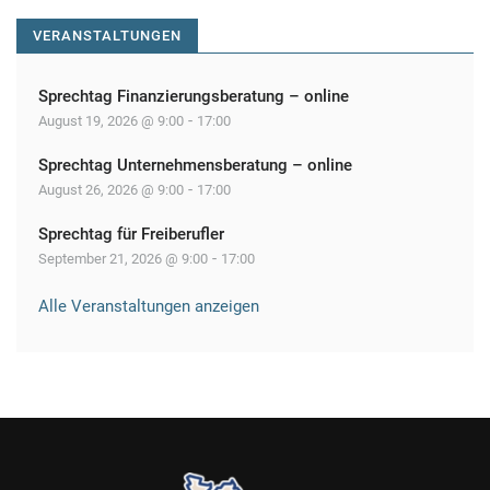
i
o
VERANSTALTUNGEN
n
Sprechtag Finanzierungsberatung – online
-
August 19, 2026 @ 9:00
17:00
Sprechtag Unternehmensberatung – online
-
August 26, 2026 @ 9:00
17:00
Sprechtag für Freiberufler
-
September 21, 2026 @ 9:00
17:00
Alle Veranstaltungen anzeigen