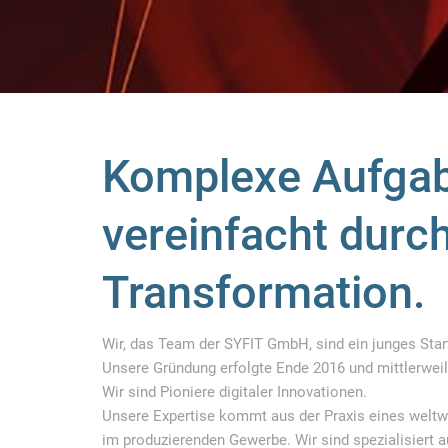
Komplexe Aufgab
vereinfacht durch
Transformation.
Wir, das Team der SYFIT GmbH, sind ein junges Sta
Unsere Gründung erfolgte Ende 2016 und mittlerweile 
Wir sind Pioniere digitaler Innovationen.
Unsere Expertise kommt aus der Praxis eines weltw
im produzierenden Gewerbe. Wir sind spezialisiert a