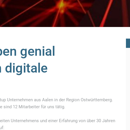
en genial
 digitale
rtup Unternehmen aus Aalen in der Region Ostwürttemberg.
sind 12 Mitarbeiter für uns tätig.
eiten Unternehmens und einer Erfahrung von über 30 Jahren
uf: