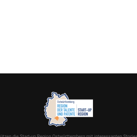
tützen die Start-up Region Ostwürttemberg mit interessanten Stori