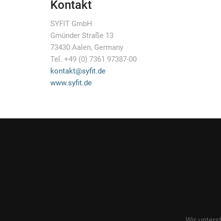
Kontakt
SYFIT GmbH
Gmünder Straße 13
73430 Aalen, Germany
Tel. +49 (0) 7361 97387-00
kontakt@syfit.de
www.syfit.de
Wir unters