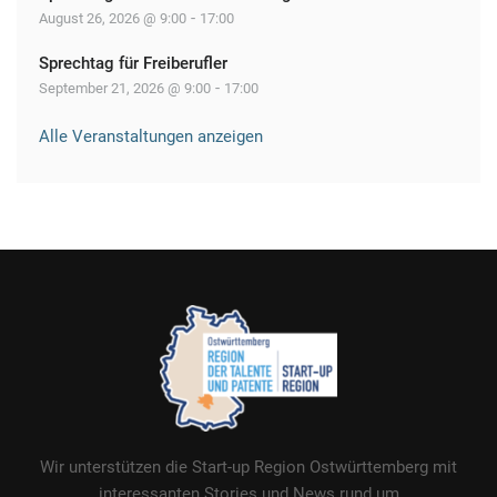
-
August 26, 2026 @ 9:00
17:00
Sprechtag für Freiberufler
-
September 21, 2026 @ 9:00
17:00
Alle Veranstaltungen anzeigen
Wir unterstützen die Start-up Region Ostwürttemberg mit
interessanten Stories und News rund um