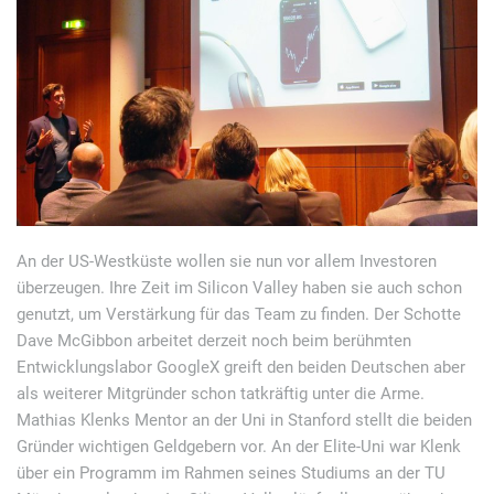
An der US-Westküste wollen sie nun vor allem Investoren
überzeugen. Ihre Zeit im Silicon Valley haben sie auch schon
genutzt, um Verstärkung für das Team zu finden. Der Schotte
Dave McGibbon arbeitet derzeit noch beim berühmten
Entwicklungslabor GoogleX greift den beiden Deutschen aber
als weiterer Mitgründer schon tatkräftig unter die Arme.
Mathias Klenks Mentor an der Uni in Stanford stellt die beiden
Gründer wichtigen Geldgebern vor. An der Elite-Uni war Klenk
über ein Programm im Rahmen seines Studiums an der TU