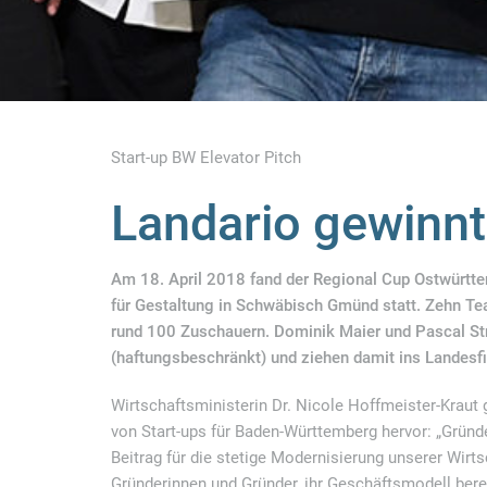
Start-up BW Elevator Pitch
Landario gewinnt
Am 18. April 2018 fand der Regional Cup Ostwürtte
für Gestaltung in Schwäbisch Gmünd statt. Zehn Tea
rund 100 Zuschauern. Dominik Maier und Pascal St
(haftungsbeschränkt) und ziehen damit ins Landesfi
Wirtschaftsministerin Dr. Nicole Hoffmeister-Kraut 
von Start-ups für Baden-Württemberg hervor: „Gründ
Beitrag für die stetige Modernisierung unserer Wirtsc
Gründerinnen und Gründer, ihr Geschäftsmodell berei