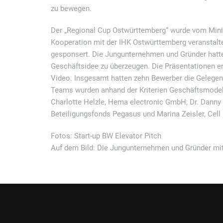
zu bewegen.
Der „Regional Cup Ostwürttemberg“ wurde vom Minis
Kooperation mit der IHK Ostwürttemberg veranstalte
gesponsert. Die Jungunternehmen und Gründer hatten
Geschäftsidee zu überzeugen. Die Präsentationen e
Video. Insgesamt hatten zehn Bewerber die Gelegenhe
Teams wurden anhand der Kriterien Geschäftsmodell 
Charlotte Helzle, Hema electronic GmbH; Dr. Danny
Beteiligungsfonds Pegasus und Marina Zeisler, Cell
Fotos: Start-up BW Elevator Pitch
Auf dem Bild: Die Jungunternehmen und Gründer mit