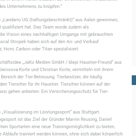
 des Unternehmens zu knüpfen.“
ee „Landario UG (haftungsbeschränkt)“ aus Aalen gewonnen,
8 qualifiziert hat. Das Team wurde zudem als
 die Vision eines nachhaltigen Umgangs mit gebrauchten
scal Stropek haben sich auf den An- und Verkauf
, Horn, Carbon oder Titan spezialisiert.
schäftsidee „JaKo Medien GmbH / blepi Haustier-Freund“ aus
rosova-Korte und Christian Korte, vermitteln mit ihrem
Bereich der Tier-Betreuung. Tierbesitzer, die häufig
n Tiersitter für ihr Haustier. Tiersitter können auf der
assi gehen anbieten. Ein Versicherungsschutz für Tier-
e „Visualisierung im Leistungssport“ aus Stuttgart.
gssport ist das Ziel der Gründer Marvin Reusing, Daniel
chen Sportarten eine neue Trainingsmöglichkeit zu bieten,
 Abläufe trainiert werden können, ohne sich dabei körperlich