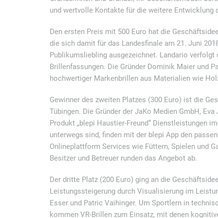
und wertvolle Kontakte für die weitere Entwicklung
Den ersten Preis mit 500 Euro hat die Geschäftsid
die sich damit für das Landesfinale am 21. Juni 201
Publikumsliebling ausgezeichnet. Landario verfolgt
Brillenfassungen. Die Gründer Dominik Maier und Pa
hochwertiger Markenbrillen aus Materialien wie Holz
Gewinner des zweiten Platzes (300 Euro) ist die Ge
Tübingen. Die Gründer der JaKo Medien GmbH, Eva Ja
Produkt „blepi Haustier-Freund“ Dienstleistungen im 
unterwegs sind, finden mit der blepi App den passende
Onlineplattform Services wie Füttern, Spielen und G
Besitzer und Betreuer runden das Angebot ab.
Der dritte Platz (200 Euro) ging an die Geschäftside
Leistungssteigerung durch Visualisierung im Leistun
Esser und Patric Vaihinger. Um Sportlern in technis
kommen VR-Brillen zum Einsatz, mit denen kognitive