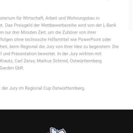
terium für Wirtschaft, Arbeit und Wohnungsbau in
t. Das Preisgeld der Wettbewerbsreihe wird von der L-Bank
 nur drei Minuten Zeit, um die Zuhörer von ihrer
rfolgen ohne technische Hilfsmittel wie PowerPoint oder
it, beim Regional die Jury von ihrer Idee zu begeistern: Die
und Präsentation bewertet. In der Jury wirkten mit:
 Krautz, Carl Zeiss; Markus Schmid, Ostwürttemberg
 Garden GbR.
 der Jury im Regional Cup Ostwürttemberg.