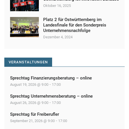
a
Oktober 16, 2025
v
Platz 2 für Ostwürttemberg im
i
Landesfinale für den Sonderpreis
Unternehmensnachfolge
g
Dezember 4, 2024
a
t
i
VERANSTALTUNGEN
o
n
Sprechtag Finanzierungsberatung – online
-
August 19, 2026 @ 9:00
17:00
Sprechtag Unternehmensberatung – online
-
August 26, 2026 @ 9:00
17:00
Sprechtag für Freiberufler
-
September 21, 2026 @ 9:00
17:00