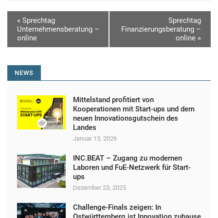
V
«
Sprechtag
Sprechtag
Unternehmensberatung –
Finanzierungsberatung –
e
online
online
»
r
a
NEWS
n
s
Mittelstand profitiert von
t
Kooperationen mit Start-ups und dem
neuen Innovationsgutschein des
a
Landes
l
Januar 13, 2026
t
INC.BEAT – Zugang zu modernen
u
Laboren und FuE-Netzwerk für Start-
ups
n
Dezember 23, 2025
g
Challenge-Finals zeigen: In
N
Ostwürttemberg ist Innovation zuhause