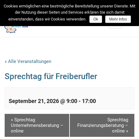
facebook
Cookies ermöglichen eine bestmögliche Bereitstellung unserer Dienste. Mit
der Nutzung dieser Seiten und Services erklären Sie sich damit
einverstanden, dass wir Cookies verwenden.
Ok
Mehr Infos
Toggle
navigation
« Alle Veranstaltungen
Sprechtag für Freiberufler
September 21, 2026 @ 9:00
-
17:00
V
«
Sprechtag
Sprechtag
Unternehmensberatung –
Finanzierungsberatung –
e
online
online
»
r