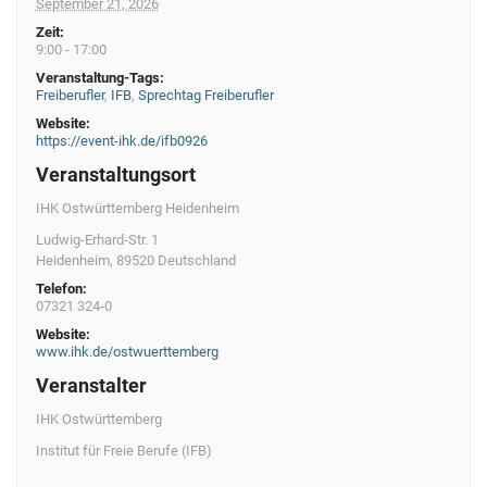
September 21, 2026
g
Zeit:
a
9:00 - 17:00
t
Veranstaltung-Tags:
Freiberufler
,
IFB
,
Sprechtag Freiberufler
i
Website:
https://event-ihk.de/ifb0926
o
Veranstaltungsort
n
IHK Ostwürttemberg Heidenheim
Ludwig-Erhard-Str. 1
Heidenheim
,
89520
Deutschland
Telefon:
07321 324-0
Website:
www.ihk.de/ostwuerttemberg
Veranstalter
IHK Ostwürttemberg
Institut für Freie Berufe (IFB)