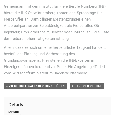
a
Gemeinsam mit dem Institut für Freie Berufe Nürnberg (IFB)
bietet die IHK Ostwürttemberg kostenlose Sprechtage für
n
Freiberufler an. Damit finden Existenzgründer einen
s
Ansprechpartner zur Selbständigkeit als Freiberufler. Ob
t
Ingenieur, Physiotherapeut, Berater oder Journalist – die Liste
a
der freiberuflichen Tätigkeiten ist lang.
l
Allein, dass es sich um eine freiberufliche Tätigkeit handelt,
t
beeinflusst Planung und Vorbereitung des
Gründungsvorhabens. Hier stehen die IFB-Experten in
u
Einzelgesprächen beratend zur Seite. Ein Angebot gefördert
n
vom Wirtschaftsministerium Baden-Württemberg.
g
N
+ ZU GOOGLE KALENDER HINZUFÜGEN
+ EXPORTIERE ICAL
a
v
Details
i
Datum: