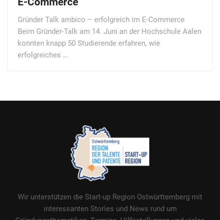
E-Commerce
Gründer Talk ambico – erfolgreich im E-Commerce
Beim Gründer-Talk am 14. Juni an der Hochschule Aalen
konnten knapp 50 Studierende erfahren, wie
erfolgreiches …
Wir unterstützen die Start-up Region Ostwürttemberg mit
interessanten Stories und News rund um