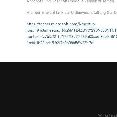
Angebote und Geschäftsmodelle kennen zu lernen.
Hier der Einwahl-Link zur Onlineveranstaltung (für
https://teams.microsoft.com/l/meetup-
join/19%3ameeting_Njg5MTE4ZDYtY2Y0Ny00NTU1
context=%7b%22Tid%22%3a%2289a83cae-3eb0-451
1a46-4b20-bdc5-92f7c9b98b56%22%7d
Wir unters