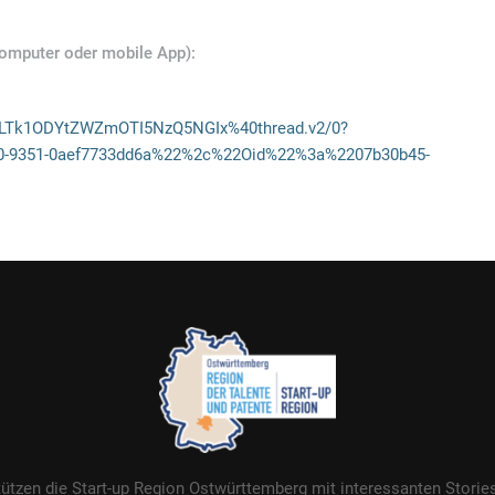
 Computer oder mobile App):
LTk1ODYtZWZmOTI5NzQ5NGIx%40thread.v2/0?
0-9351-0aef7733dd6a%22%2c%22Oid%22%3a%2207b30b45-
tützen die Start-up Region Ostwürttemberg mit interessanten Stori