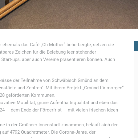
e ehemals das Café
„Oh Mother“ beherbergte, setzen die
tbares Zeichen für die Belebung leer stehender
 Start-​ups, aber auch Vereine präsentieren können. Auch
ebnisse der Teilnahme von Schwäbisch Gmünd an dem
enstädte und Zentren“. Mit ihrem Projekt
„Gmünd für morgen“
t 228 geförderten Kommunen.
novative Mobilität, grüne Aufenthaltsqualität und eben das
4 — dem Ende der Förderfrist — mit vielen frischen Ideen
me in der Gmünder Innenstadt zusammen, beläuft sich der
 auf 4792 Quadratmeter. Die Corona-​Jahre, der