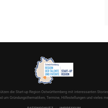
tützen die Start-up Region Ostwürttemberg mit interessanten Stori
nd um Gründungsthematiken, Termine, Hilfestellungen und vieles me