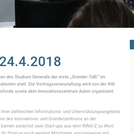
 24.4.2018
n des Studium Generale der erste „Gründer-Talk“ im
uhörern statt.
Die Vortragsveranstaltung wird von der IHK
sfonds sowie dem Innovationszentrum Aalen organisiert
 ihrer zahlreichen Informations- und Unterstützungsangebote
e des Innovations- und Gründerzentrums an der
 kamen zunächst zwei Start-ups aus dem INNO-Z zu Wort:
 ihr Start-up noch weitere Mitstreiter, vorzugsweise mit