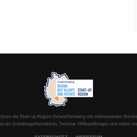
tützen die Start-up Region Ostwürttemberg mit interessanten Stori
nd um Gründungsthematiken, Termine, Hilfestellungen und vieles me