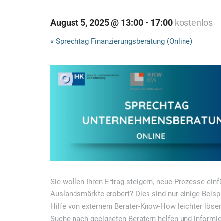
August 5, 2025 @ 13:00
-
17:00
kostenlos
V
«
Sprechtag Finanzierungsberatung (Online)
e
r
a
n
s
t
a
l
t
Sie wollen Ihren Ertrag steigern, neue Prozesse ein
Auslandsmärkte erobert? Dies sind nur einige Beisp
u
Hilfe von externem Berater-Know-How leichter löse
n
Suche nach geeigneten Beratern helfen und informi