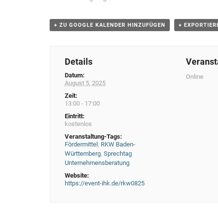
g
N
+ ZU GOOGLE KALENDER HINZUFÜGEN
+ EXPORTIER
a
v
Details
Veranst
i
Datum:
Online
g
August 5, 2025
a
Zeit:
13:00 - 17:00
t
Eintritt:
i
kostenlos
Veranstaltung-Tags:
o
Fördermittel
,
RKW Baden-
Württemberg
,
Sprechtag
n
Unternehmensberatung
Website:
https://event-ihk.de/rkw0825