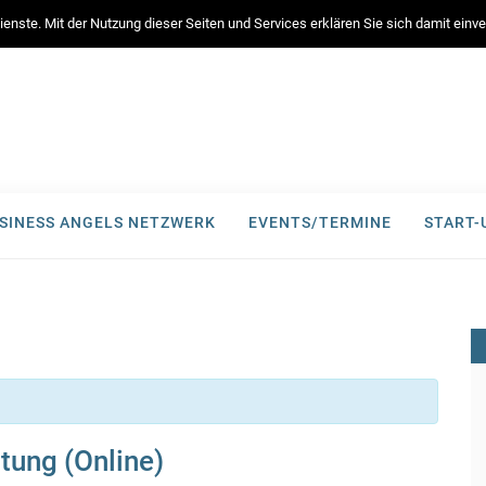
enste. Mit der Nutzung dieser Seiten und Services erklären Sie sich damit ein
SINESS ANGELS NETZWERK
EVENTS/TERMINE
START
ung (Online)