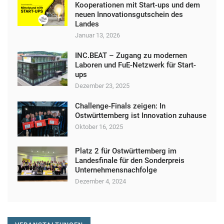
t
Kooperationen mit Start-ups und dem
neuen Innovationsgutschein des
a
Landes
l
Januar 13, 2026
t
INC.BEAT – Zugang zu modernen
u
Laboren und FuE-Netzwerk für Start-
ups
n
Dezember 23, 2025
g
Challenge-Finals zeigen: In
N
Ostwürttemberg ist Innovation zuhause
a
Oktober 16, 2025
v
Platz 2 für Ostwürttemberg im
i
Landesfinale für den Sonderpreis
Unternehmensnachfolge
g
Dezember 4, 2024
a
t
i