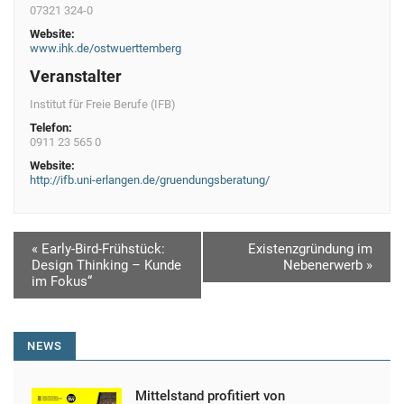
07321 324-0
Website:
www.ihk.de/ostwuerttemberg
Veranstalter
Institut für Freie Berufe (IFB)
Telefon:
0911 23 565 0
Website:
http://ifb.uni-erlangen.de/gruendungsberatung/
V
«
Early-Bird-Frühstück:
Existenzgründung im
Design Thinking – Kunde
Nebenerwerb
»
e
im Fokus“
r
a
NEWS
n
s
Mittelstand profitiert von