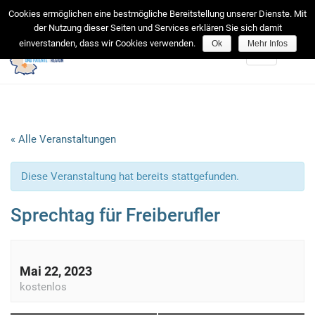
facebook
Cookies ermöglichen eine bestmögliche Bereitstellung unserer Dienste. Mit
der Nutzung dieser Seiten und Services erklären Sie sich damit
einverstanden, dass wir Cookies verwenden.
Ok
Mehr Infos
Toggle
navigation
« Alle Veranstaltungen
Diese Veranstaltung hat bereits stattgefunden.
Sprechtag für Freiberufler
Mai 22, 2023
kostenlos