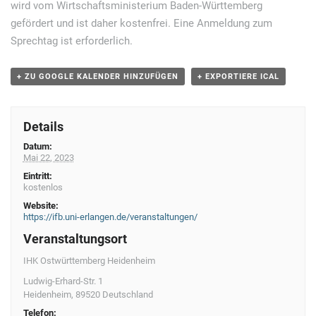
wird vom Wirtschaftsministerium Baden-Württemberg
v
gefördert und ist daher kostenfrei. Eine Anmeldung zum
i
Sprechtag ist erforderlich.
g
+ ZU GOOGLE KALENDER HINZUFÜGEN
+ EXPORTIERE ICAL
a
t
i
Details
o
Datum:
Mai 22, 2023
n
Eintritt:
kostenlos
Website:
https://ifb.uni-erlangen.de/veranstaltungen/
Veranstaltungsort
IHK Ostwürttemberg Heidenheim
Ludwig-Erhard-Str. 1
Heidenheim
,
89520
Deutschland
Telefon: