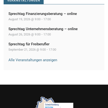
VERANSTALTUNGEN
o
n
Sprechtag Finanzierungsberatung – online
-
August 19, 2026 @ 9:00
17:00
Sprechtag Unternehmensberatung – online
-
August 26, 2026 @ 9:00
17:00
Sprechtag für Freiberufler
-
September 21, 2026 @ 9:00
17:00
Alle Veranstaltungen anzeigen