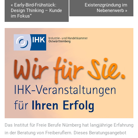
V
«
Early-Bird-Frühstück:
Existenzgründung im
Design Thinking – Kunde
Nebenerwerb
»
e
im Fokus“
r
a
n
s
t
a
l
t
u
n
g
Das Institut für Freie Berufe Nürnberg hat langjährige Erfahrung
N
in der Beratung von Freiberuflern. Dieses Beratungsangebot
a