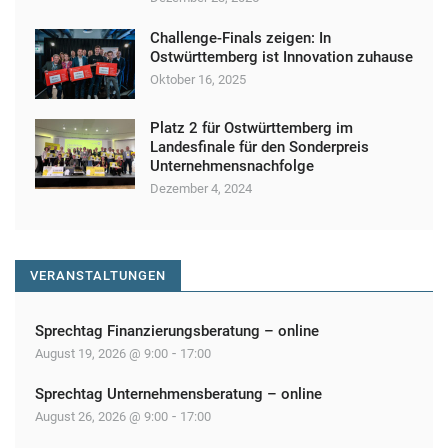
g
Challenge-Finals zeigen: In
N
Ostwürttemberg ist Innovation zuhause
a
Oktober 16, 2025
v
Platz 2 für Ostwürttemberg im
i
Landesfinale für den Sonderpreis
Unternehmensnachfolge
g
Dezember 4, 2024
a
t
i
VERANSTALTUNGEN
o
n
Sprechtag Finanzierungsberatung – online
-
August 19, 2026 @ 9:00
17:00
Sprechtag Unternehmensberatung – online
-
August 26, 2026 @ 9:00
17:00