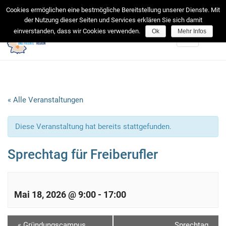
facebook
Cookies ermöglichen eine bestmögliche Bereitstellung unserer Dienste. Mit
der Nutzung dieser Seiten und Services erklären Sie sich damit
einverstanden, dass wir Cookies verwenden.
Ok
Mehr Infos
Toggle
navigation
« Alle Veranstaltungen
Diese Veranstaltung hat bereits stattgefunden.
Sprechtag für Freiberufler
Mai 18, 2026 @ 9:00
-
17:00
V
«
Gründungscampus
Sprechtag