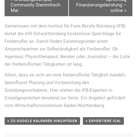
Community Stammtisch
Finanzierungsberatung –
e
Mai
online
»
r
a
Gemeinsam mit dem Institut für Freie Berufe Nürnberg (IFB)
bietet die IHK Ostwürttemberg kostenlose Sprechtage für
n
Freiberufler an. Damit finden Existenzgründer einen
s
Ansprechpartner zur Selbständigkeit als Freiberufler. Ob
t
Ingenieur, Physiotherapeut, Berater oder Journalist – die Liste
a
der freiberuflichen Tätigkeiten ist lang.
l
Allein, dass es sich um eine freiberufliche Tätigkeit handelt,
t
beeinflusst Planung und Vorbereitung des
Gründungsvorhabens. Hier stehen die IFB-Experten in
u
Einzelgesprächen beratend zur Seite. Ein Angebot gefördert
n
vom Wirtschaftsministerium Baden-Württemberg.
g
N
+ ZU GOOGLE KALENDER HINZUFÜGEN
+ EXPORTIERE ICAL
a