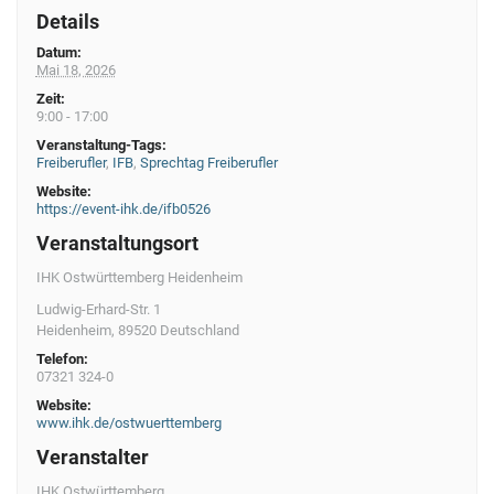
v
Details
i
Datum:
Mai 18, 2026
g
Zeit:
a
9:00 - 17:00
t
Veranstaltung-Tags:
Freiberufler
,
IFB
,
Sprechtag Freiberufler
i
Website:
https://event-ihk.de/ifb0526
o
Veranstaltungsort
n
IHK Ostwürttemberg Heidenheim
Ludwig-Erhard-Str. 1
Heidenheim
,
89520
Deutschland
Telefon:
07321 324-0
Website:
www.ihk.de/ostwuerttemberg
Veranstalter
IHK Ostwürttemberg