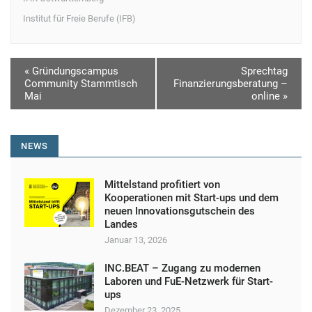
Institut für Freie Berufe (IFB)
V
«
Gründungscampus
Sprechtag
Community Stammtisch
Finanzierungsberatung –
e
Mai
online
»
r
a
NEWS
n
s
Mittelstand profitiert von
t
Kooperationen mit Start-ups und dem
neuen Innovationsgutschein des
a
Landes
l
Januar 13, 2026
t
INC.BEAT – Zugang zu modernen
u
Laboren und FuE-Netzwerk für Start-
ups
n
Dezember 23, 2025