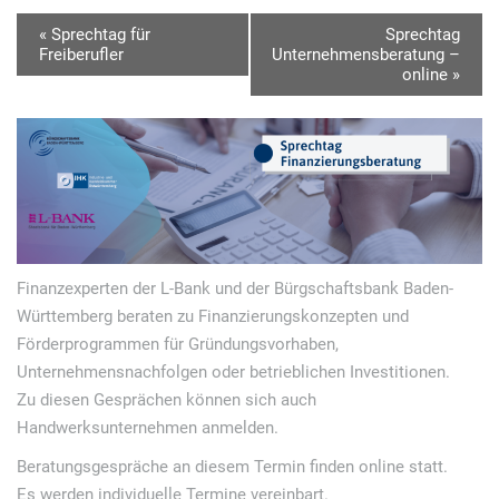
V
«
Sprechtag für
Sprechtag
Freiberufler
Unternehmensberatung –
e
online
»
r
a
n
s
t
a
Finanzexperten der L-Bank und der Bürgschaftsbank Baden-
l
Württemberg beraten zu Finanzierungskonzepten und
t
Förderprogrammen für Gründungsvorhaben,
u
Unternehmensnachfolgen oder betrieblichen Investitionen.
Zu diesen Gesprächen können sich auch
n
Handwerksunternehmen anmelden.
g
Beratungsgespräche an diesem Termin finden online statt.
N
Es werden individuelle Termine vereinbart.