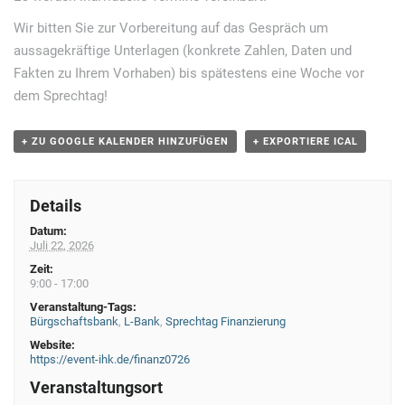
a
Wir bitten Sie zur Vorbereitung auf das Gespräch um
v
aussagekräftige Unterlagen (konkrete Zahlen, Daten und
i
Fakten zu Ihrem Vorhaben) bis spätestens eine Woche vor
g
dem Sprechtag!
a
+ ZU GOOGLE KALENDER HINZUFÜGEN
+ EXPORTIERE ICAL
t
i
o
Details
n
Datum:
Juli 22, 2026
Zeit:
9:00 - 17:00
Veranstaltung-Tags:
Bürgschaftsbank
,
L-Bank
,
Sprechtag Finanzierung
Website:
https://event-ihk.de/finanz0726
Veranstaltungsort