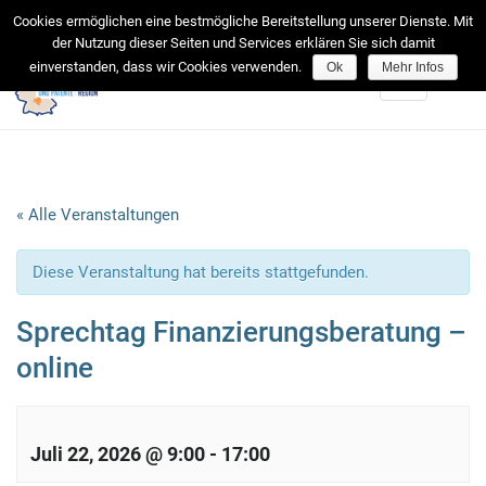
facebook
Cookies ermöglichen eine bestmögliche Bereitstellung unserer Dienste. Mit
der Nutzung dieser Seiten und Services erklären Sie sich damit
einverstanden, dass wir Cookies verwenden.
Ok
Mehr Infos
Toggle
navigation
« Alle Veranstaltungen
Diese Veranstaltung hat bereits stattgefunden.
Sprechtag Finanzierungsberatung –
online
Juli 22, 2026 @ 9:00
-
17:00