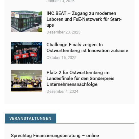
l
Januar 13, 2026
t
INC.BEAT – Zugang zu modernen
u
Laboren und FuE-Netzwerk für Start-
ups
n
Dezember 23, 2025
g
Challenge-Finals zeigen: In
N
Ostwürttemberg ist Innovation zuhause
a
Oktober 16, 2025
v
Platz 2 für Ostwürttemberg im
i
Landesfinale für den Sonderpreis
Unternehmensnachfolge
g
Dezember 4, 2024
a
t
i
VERANSTALTUNGEN
o
n
Sprechtag Finanzierungsberatung – online