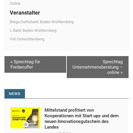
Online
Veranstalter
Bürgschaftsbank Baden-Württemberg
L-Bank Baden-Württemberg
IHK Ostwürttemberg
V
«
Sprechtag für
Sprechtag
Freiberufler
Unternehmensberatung –
e
online
»
r
a
NEWS
n
s
Mittelstand profitiert von
t
Kooperationen mit Start-ups und dem
neuen Innovationsgutschein des
a
Landes