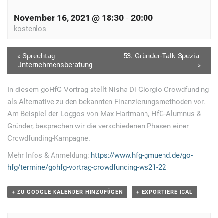
November 16, 2021 @ 18:30
-
20:00
kostenlos
V
«
Sprechtag
53. Gründer-Talk Spezial
Unternehmensberatung
»
e
r
In diesem goHfG Vortrag stellt Nisha Di Giorgio Crowd­fun­ding
a
als Alter­na­tive zu den bekannten Finan­zie­rungs­me­thoden vor.
n
Am Beispiel der Loggos von Max Hartmann, HfG-Alumnus &
Gründer, besprechen wir die verschiedenen Phasen einer
s
Crowdfunding-Kampagne.
t
Mehr Infos & Anmeldung:
https://www.hfg-gmuend.de/go-
a
hfg/termine/gohfg-vortrag-crowdfunding-ws21-22
l
t
+ ZU GOOGLE KALENDER HINZUFÜGEN
+ EXPORTIERE ICAL
u