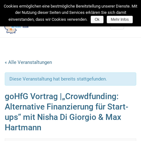
facebook
Cookies ermöglichen eine bestmögliche Bereitstellung unserer Dienste. Mit
der Nutzung dieser Seiten und Services erklären Sie sich damit
einverstanden, dass wir Cookies verwenden.
Ok
Mehr Infos
Toggle
navigation
« Alle Veranstaltungen
Diese Veranstaltung hat bereits stattgefunden.
goHfG Vortrag |​„Crowd­fun­ding:
Alter­na­tive Finan­zie­rung für Start-
ups“ mit Nisha Di Giorgio & Max
Hartmann