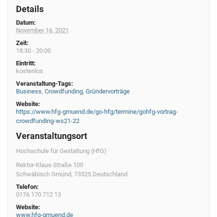
n
Details
g
Datum:
N
November 16, 2021
Zeit:
a
18:30 - 20:00
v
Eintritt:
kostenlos
i
Veranstaltung-Tags:
g
Business
,
Crowdfunding
,
Gründervorträge
a
Website:
https://www.hfg-gmuend.de/go-hfg/termine/gohfg-vortrag-
t
crowdfunding-ws21-22
i
Veranstaltungsort
o
Hochschule für Gestaltung (HfG)
n
Rektor-Klaus-Straße 100
Schwäbisch Gmünd
,
73525
Deutschland
Telefon:
0176 170 712 13
Website:
www.hfg-gmuend.de