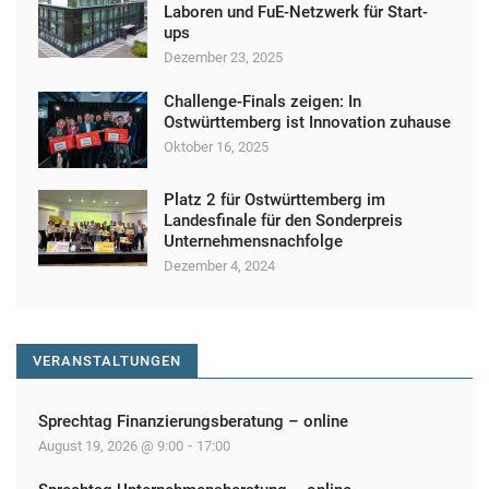
t
Laboren und FuE-Netzwerk für Start-
u
ups
Dezember 23, 2025
n
g
Challenge-Finals zeigen: In
Ostwürttemberg ist Innovation zuhause
N
Oktober 16, 2025
a
v
Platz 2 für Ostwürttemberg im
Landesfinale für den Sonderpreis
i
Unternehmensnachfolge
g
Dezember 4, 2024
a
t
VERANSTALTUNGEN
i
o
Sprechtag Finanzierungsberatung – online
n
-
August 19, 2026 @ 9:00
17:00