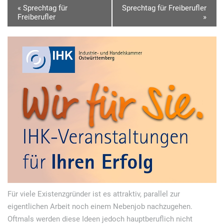
V
«
Sprechtag für
Sprechtag für Freiberufler
Freiberufler
»
e
r
a
n
s
t
a
l
t
u
n
g
Für viele Existenzgründer ist es attraktiv, parallel zur
N
eigentlichen Arbeit noch einem Nebenjob nachzugehen.
Oftmals werden diese Ideen jedoch hauptberuflich nicht
a