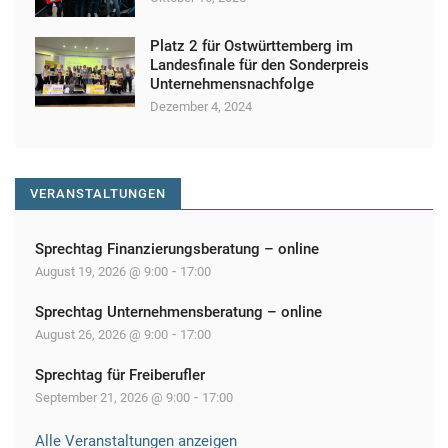
a
v
Platz 2 für Ostwürttemberg im
Landesfinale für den Sonderpreis
i
Unternehmensnachfolge
g
Dezember 4, 2024
a
t
VERANSTALTUNGEN
i
o
Sprechtag Finanzierungsberatung – online
n
-
August 19, 2026 @ 9:00
17:00
Sprechtag Unternehmensberatung – online
-
August 26, 2026 @ 9:00
17:00
Sprechtag für Freiberufler
-
September 21, 2026 @ 9:00
17:00
Alle Veranstaltungen anzeigen