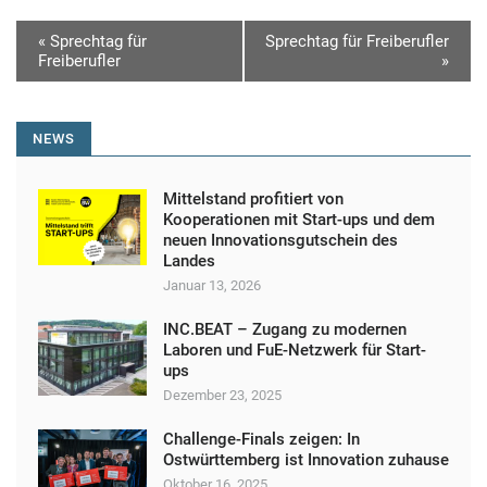
V
«
Sprechtag für
Sprechtag für Freiberufler
Freiberufler
»
e
r
a
NEWS
n
s
Mittelstand profitiert von
Kooperationen mit Start-ups und dem
t
neuen Innovationsgutschein des
Landes
a
Januar 13, 2026
l
INC.BEAT – Zugang zu modernen
t
Laboren und FuE-Netzwerk für Start-
u
ups
Dezember 23, 2025
n
g
Challenge-Finals zeigen: In
Ostwürttemberg ist Innovation zuhause
N
Oktober 16, 2025