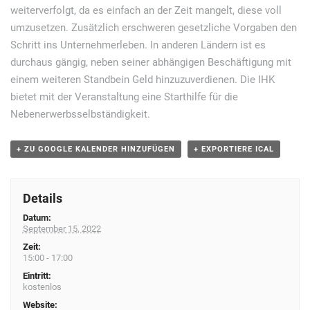
weiterverfolgt, da es einfach an der Zeit mangelt, diese voll
v
umzusetzen. Zusätzlich erschweren gesetzliche Vorgaben den
i
Schritt ins Unternehmerleben. In anderen Ländern ist es
g
durchaus gängig, neben seiner abhängigen Beschäftigung mit
einem weiteren Standbein Geld hinzuzuverdienen. Die IHK
a
bietet mit der Veranstaltung eine Starthilfe für die
t
Nebenerwerbsselbständigkeit.
i
o
+ ZU GOOGLE KALENDER HINZUFÜGEN
+ EXPORTIERE ICAL
n
Details
Datum:
September 15, 2022
Zeit:
15:00 - 17:00
Eintritt:
kostenlos
Website: