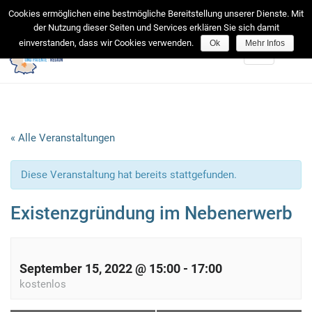
facebook
Cookies ermöglichen eine bestmögliche Bereitstellung unserer Dienste. Mit
der Nutzung dieser Seiten und Services erklären Sie sich damit
einverstanden, dass wir Cookies verwenden.
Ok
Mehr Infos
Toggle
navigation
« Alle Veranstaltungen
Diese Veranstaltung hat bereits stattgefunden.
Existenzgründung im Nebenerwerb
September 15, 2022 @ 15:00
-
17:00
kostenlos