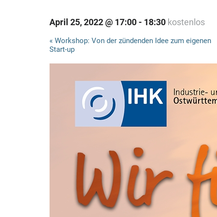
April 25, 2022 @ 17:00
-
18:30
kostenlos
V
«
Workshop: Von der zündenden Idee zum eigenen
Start-up
e
r
a
n
s
t
a
l
t
u
n