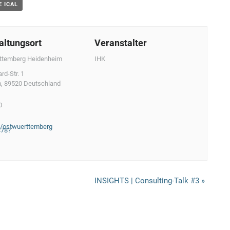
E ICAL
altungsort
Veranstalter
ttemberg Heidenheim
IHK
rd-Str. 1
m
,
89520
Deutschland
0
/ostwuerttemberg
478?
INSIGHTS | Consulting-Talk #3
»