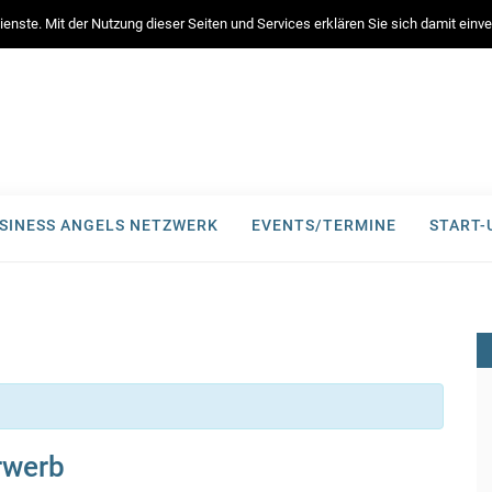
enste. Mit der Nutzung dieser Seiten und Services erklären Sie sich damit ein
SINESS ANGELS NETZWERK
EVENTS/TERMINE
START
rwerb