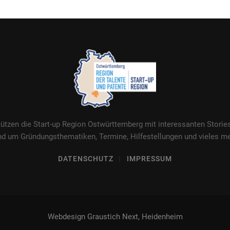
tützen die Start-up Region Ostwürttemberg mit interessanten Stori
nd um Gründungsthematiken, Termine, Hilfestellungen und vieles me
DATENSCHUTZ
IMPRESSUM
Webdesign Graustich Next, Heidenheim