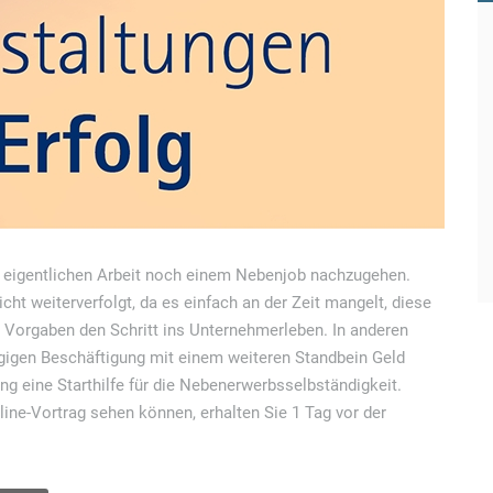
 zur eigentlichen Arbeit noch einem Nebenjob nachzugehen.
ht weiterverfolgt, da es einfach an der Zeit mangelt, diese
 Vorgaben den Schritt ins Unternehmerleben. In anderen
ngigen Beschäftigung mit einem weiteren Standbein Geld
ng eine Starthilfe für die Nebenerwerbsselbständigkeit.
nline-Vortrag sehen können, erhalten Sie 1 Tag vor der