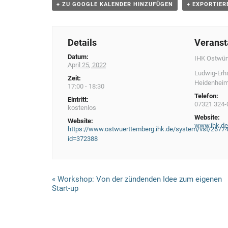
+ ZU GOOGLE KALENDER HINZUFÜGEN
+ EXPORTIER
Details
Veranst
Datum:
IHK Ostwür
April 25, 2022
Ludwig-Erha
Zeit:
Heidenhei
17:00 - 18:30
Telefon:
Eintritt:
07321 324-
kostenlos
Website:
Website:
www.ihk.de
https://www.ostwuerttemberg.ihk.de/system/vst/2677
id=372388
V
«
Workshop: Von der zündenden Idee zum eigenen
Start-up
e
r