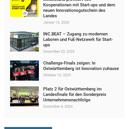
s
Kooperationen mit Start-ups und dem
t
neuen Innovationsgutschein des
Landes
a
Januar 13, 2026
l
INC.BEAT – Zugang zu modernen
t
Laboren und FuE-Netzwerk für Start-
u
ups
Dezember 23, 2025
n
g
Challenge-Finals zeigen: In
Ostwürttemberg ist Innovation zuhause
N
Oktober 16, 2025
a
v
Platz 2 für Ostwürttemberg im
Landesfinale für den Sonderpreis
i
Unternehmensnachfolge
g
Dezember 4, 2024
a
t