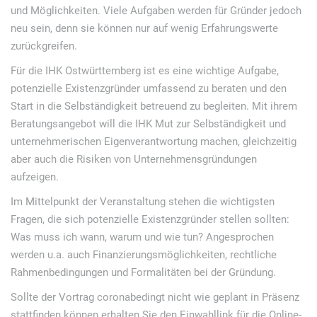
und Möglichkeiten. Viele Aufgaben werden für Gründer jedoch
v
neu sein, denn sie können nur auf wenig Erfahrungswerte
i
zurückgreifen.
g
Für die IHK Ostwürttemberg ist es eine wichtige Aufgabe,
a
potenzielle Existenzgründer umfassend zu beraten und den
t
Start in die Selbständigkeit betreuend zu begleiten. Mit ihrem
Beratungsangebot will die IHK Mut zur Selbständigkeit und
i
unternehmerischen Eigenverantwortung machen, gleichzeitig
o
aber auch die Risiken von Unternehmensgründungen
n
aufzeigen.
Im Mittelpunkt der Veranstaltung stehen die wichtigsten
Fragen, die sich potenzielle Existenzgründer stellen sollten:
Was muss ich wann, warum und wie tun? Angesprochen
werden u.a. auch Finanzierungsmöglichkeiten, rechtliche
Rahmenbedingungen und Formalitäten bei der Gründung.
Sollte der Vortrag coronabedingt nicht wie geplant in Präsenz
stattfinden können erhalten Sie den Einwahllink für die Online-