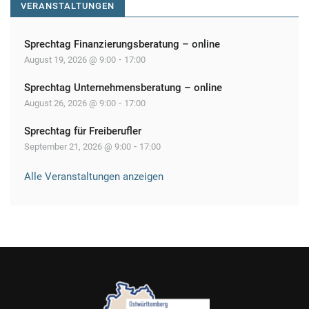
VERANSTALTUNGEN
i
o
Sprechtag Finanzierungsberatung – online
n
-
August 19, 2026 @ 9:00
17:00
Sprechtag Unternehmensberatung – online
-
August 26, 2026 @ 9:00
17:00
Sprechtag für Freiberufler
-
September 21, 2026 @ 9:00
17:00
Alle Veranstaltungen anzeigen