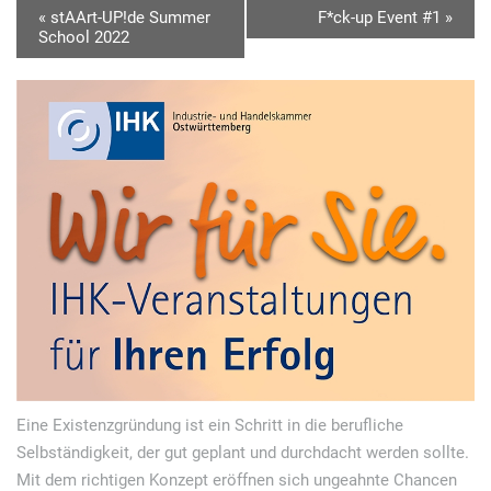
V
«
stAArt-UP!de Summer
F*ck-up Event #1
»
School 2022
e
r
a
n
s
t
a
l
t
u
n
g
Eine Existenzgründung ist ein Schritt in die berufliche
N
Selbständigkeit, der gut geplant und durchdacht werden sollte.
Mit dem richtigen Konzept eröffnen sich ungeahnte Chancen
a