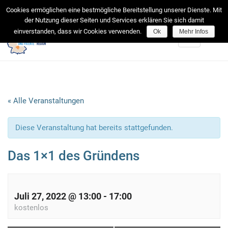
facebook
Cookies ermöglichen eine bestmögliche Bereitstellung unserer Dienste. Mit
der Nutzung dieser Seiten und Services erklären Sie sich damit
einverstanden, dass wir Cookies verwenden.
Ok
Mehr Infos
Toggle
navigation
« Alle Veranstaltungen
Diese Veranstaltung hat bereits stattgefunden.
Das 1×1 des Gründens
Juli 27, 2022 @ 13:00
-
17:00
kostenlos