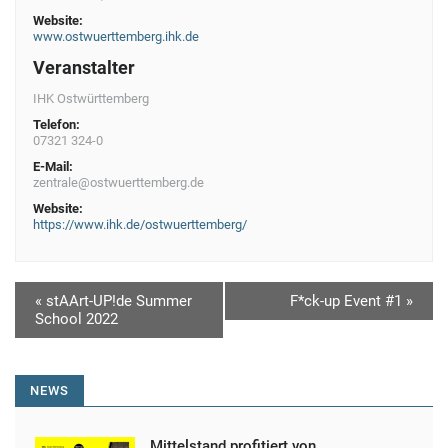
Website:
www.ostwuerttemberg.ihk.de
Veranstalter
IHK Ostwürttemberg
Telefon:
07321 324-0
E-Mail:
zentrale@ostwuerttemberg.de
Website:
https://www.ihk.de/ostwuerttemberg/
V
«
stAArt-UP!de Summer
F*ck-up Event #1
»
School 2022
e
r
a
NEWS
n
Mittelstand profitiert von