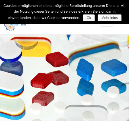
facebook
Cookies ermöglichen eine bestmögliche Bereitstellung unserer Dienste. Mit
der Nutzung dieser Seiten und Services erklären Sie sich damit
einverstanden, dass wir Cookies verwenden.
Ok
Mehr Infos
Toggle
navigation