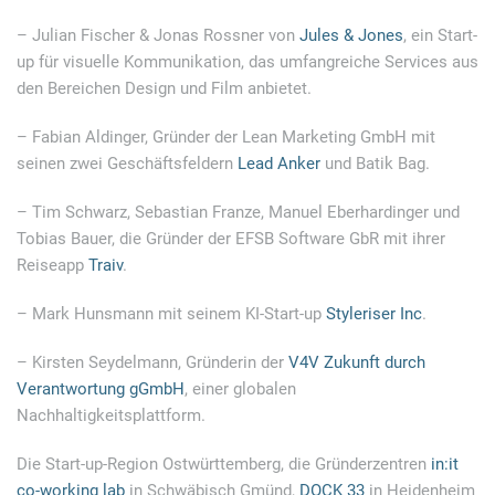
– Julian Fischer & Jonas Rossner von
Jules & Jones
, ein Start-
up für visuelle Kommunikation, das umfangreiche Services aus
den Bereichen Design und Film anbietet.
– Fabian Aldinger, Gründer der Lean Marketing GmbH mit
seinen zwei Geschäftsfeldern
Lead Anker
und Batik Bag.
– Tim Schwarz, Sebastian Franze, Manuel Eberhardinger und
Tobias Bauer, die Gründer der EFSB Software GbR mit ihrer
Reiseapp
Traiv
.
– Mark Hunsmann mit seinem KI-Start-up
Styleriser Inc
.
– Kirsten Seydelmann, Gründerin der
V4V Zukunft durch
Verantwortung gGmbH
, einer globalen
Nachhaltigkeitsplattform.
Die Start-up-Region Ostwürttemberg, die Gründerzentren
in:it
co-working lab
in Schwäbisch Gmünd,
DOCK 33
in Heidenheim