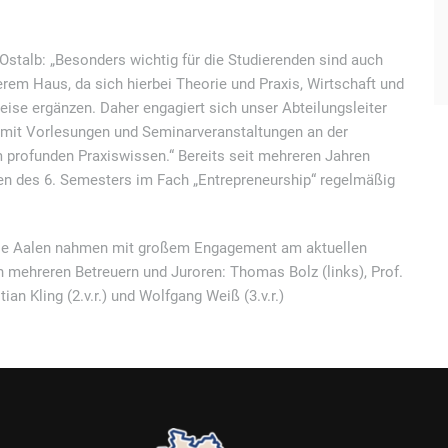
Ostalb: „Besonders wichtig für die Studierenden sind auch
rem Haus, da sich hierbei Theorie und Praxis, Wirtschaft und
eise ergänzen. Daher engagiert sich unser Abteilungsleiter
 mit Vorlesungen und Seminarveranstaltungen an der
 profunden Praxiswissen.“ Bereits seit mehreren Jahren
den des 6. Semesters im Fach „Entrepreneurship“ regelmäßig
hule Aalen nahmen mit großem Engagement am aktuellen
n mehreren Betreuern und Juroren: Thomas Bolz (links), Prof.
tian Kling (2.v.r.) und Wolfgang Weiß (3.v.r.)