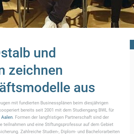
stalb und
n zeichnen
äftsmodelle aus
ugen mit fundierten Businessplänen beim diesjährigen
 kooperiert bereits seit 2001 mit dem Studiengang BWL für
 Aalen
. Formen der langfristigen Partnerschaft sind der
e teilnahmen und eine Stiftungsprofessur auf dem Gebiet
cherung. Zahlreiche Studien-, Diplom- und Bachelorarbeiten