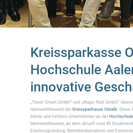
Kreissparkasse O
Hochschule Aale
innovative Gesch
„Travel Smart GmbH“ und „Magic Nail GmbH“ überze
Ideenwettbewerb der
Kreissparkasse Ostalb
. Diese
kleine und mittlere Unternehmen an der
Hochschule
Ideenwettbewerb, an dem aktuell rund 40 Studierend
Existenzgründung, Betriebsübernahme und Existenzsi