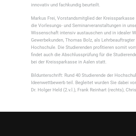
innovativ und fachkundig beurteilt.
Markus Frei, Vorstandsmitglied der Kreissparkasse 
die Vorlesungs- und Seminarveranstaltungen in unse
Wissenschaft intensiv austauschen und in idealer W
Gewerbekunden, Thomas Bolz, als Lehrbeauftragter
Hochschule. Die Studierenden profitieren somit vom
findet auch die Abschlussprüfung für die Studieren
bei der Kreissparkasse in Aalen statt.
Bildunterschrift: Rund 40 Studierende der Hochsc
Ideenwettbewerb teil. Begleitet wurden Sie dabei vo
Dr. Holger Held (2.v.l.), Frank Reinhart (rechts), Chris