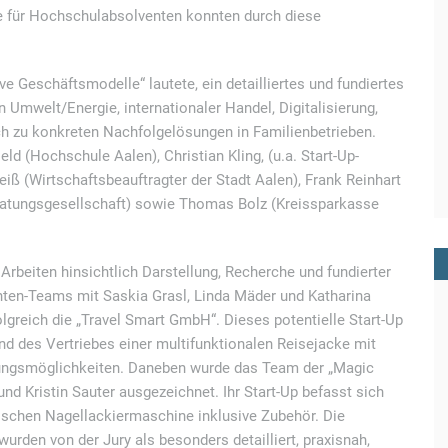
e für Hochschulabsolventen konnten durch diese
ve Geschäftsmodelle“ lautete, ein detailliertes und fundiertes
 Umwelt/Energie, internationaler Handel, Digitalisierung,
h zu konkreten Nachfolgelösungen in Familienbetrieben.
d (Hochschule Aalen), Christian Kling, (u.a. Start-Up-
iß (Wirtschaftsbeauftragter der Stadt Aalen), Frank Reinhart
ratungsgesellschaft) sowie Thomas Bolz (Kreissparkasse
Arbeiten hinsichtlich Darstellung, Recherche und fundierter
nten-Teams mit Saskia Grasl, Linda Mäder und Katharina
lgreich die „Travel Smart GmbH“. Dieses potentielle Start-Up
und des Vertriebes einer multifunktionalen Reisejacke mit
ungsmöglichkeiten. Daneben wurde das Team der „Magic
d Kristin Sauter ausgezeichnet. Ihr Start-Up befasst sich
ischen Nagellackiermaschine inklusive Zubehör. Die
rden von der Jury als besonders detailliert, praxisnah,