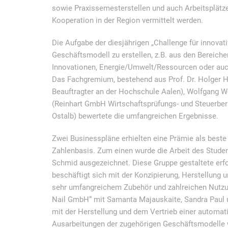
sowie Praxissemesterstellen und auch Arbeitsplätz
Kooperation in der Region vermittelt werden.
Die Aufgabe der diesjährigen „Challenge für innovati
Geschäftsmodell zu erstellen, z.B. aus den Bereichen
Innovationen, Energie/Umwelt/Ressourcen oder auc
Das Fachgremium, bestehend aus Prof. Dr. Holger Hel
Beauftragter an der Hochschule Aalen), Wolfgang We
(Reinhart GmbH Wirtschaftsprüfungs- und Steuerbe
Ostalb) bewertete die umfangreichen Ergebnisse.
Zwei Businesspläne erhielten eine Prämie als beste 
Zahlenbasis. Zum einen wurde die Arbeit des Stude
Schmid ausgezeichnet. Diese Gruppe gestaltete erfo
beschäftigt sich mit der Konzipierung, Herstellung 
sehr umfangreichem Zubehör und zahlreichen Nutz
Nail GmbH“ mit Samanta Majauskaite, Sandra Paul un
mit der Herstellung und dem Vertrieb einer automat
Ausarbeitungen der zugehörigen Geschäftsmodelle wu