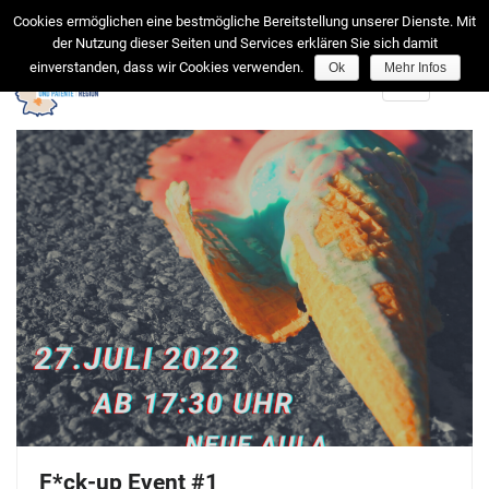
facebook
Cookies ermöglichen eine bestmögliche Bereitstellung unserer Dienste. Mit
der Nutzung dieser Seiten und Services erklären Sie sich damit
einverstanden, dass wir Cookies verwenden.
Ok
Mehr Infos
Toggle
navigation
F*ck-up Event #1