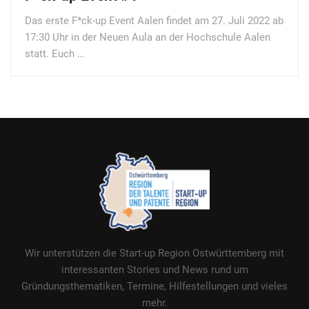
Das erste F*ck-up Event Aalen findet am 27. Juli 2022 ab
17:30 Uhr in der Neuen Aula an der Hochschule Aalen
statt. Euch …
Wir unterstützen die Start-up Region Ostwürttemberg mit
interessanten Stories und News rund um
Gründungsthematiken, Termine, Hilfestellungen und vieles
mehr.