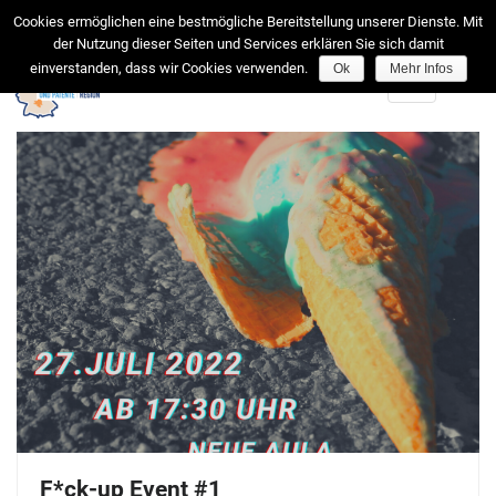
facebook
Cookies ermöglichen eine bestmögliche Bereitstellung unserer Dienste. Mit
der Nutzung dieser Seiten und Services erklären Sie sich damit
einverstanden, dass wir Cookies verwenden.
Ok
Mehr Infos
Toggle
navigation
F*ck-up Event #1