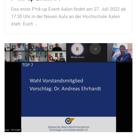
Das erste F*ck-up Event Aalen findet am 27. Juli 2022 ab
17:30 Uhr in der Neuen Aula an der Hochschule Aalen
statt. Euch …