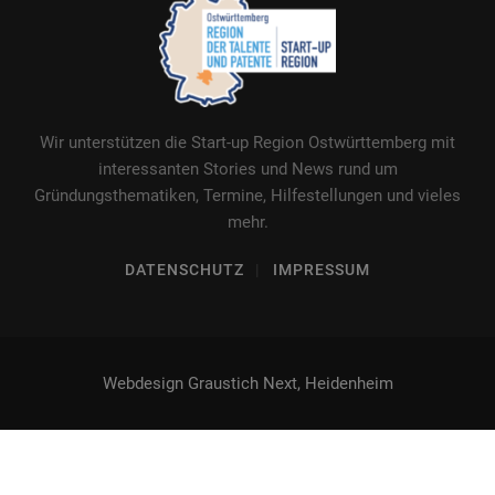
Wir unterstützen die Start-up Region Ostwürttemberg mit
interessanten Stories und News rund um
Gründungsthematiken, Termine, Hilfestellungen und vieles
mehr.
DATENSCHUTZ
IMPRESSUM
Webdesign Graustich Next, Heidenheim